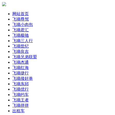
网站首页
飞嘀尊驾
飞嘀小肉包
飞嘀君汇
飞嘀极驰
飞嘀三人行
飞嘀世纪
飞嘀良吉
飞嘀兄弟联盟
飞嘀杰通
飞嘀红海
飞嘀捷行
飞嘀接好单
飞嘀东邱
飞嘀优行
飞嘀约车
飞嘀王者
飞嘀拼拼
出租车